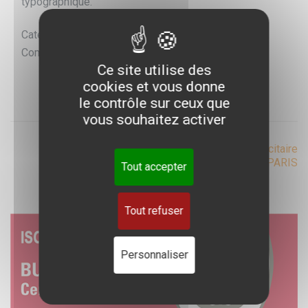
typographique.
Catégorie de projet : révision et correction
Combinaisons linguistiques : français-anglais
Ce site utilise des
cookies et vous donne
le contrôle sur ceux que
vous souhaitez activer
Post
Traduction technique
→
←
Traduction publicitaire
Airbusiness Academy
McCANN PARIS
Tout accepter
navigation
Tout refuser
Personnaliser