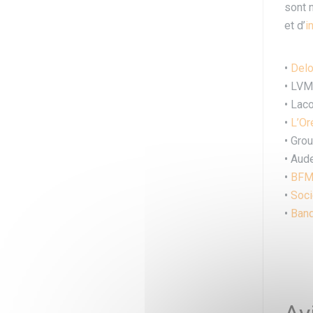
sont 
et d’
i
•
Delo
•
L
VM
• Lac
•
L
’Or
• Grou
• Aud
•
BFM
•
Soci
•
Banq