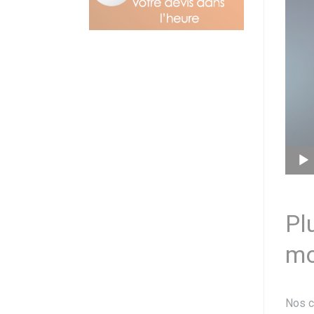
Pl
mo
Nos cl