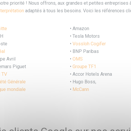
notre priorité ! Nous offrons, aux grandes et petites entreprises
nterprétation
adaptés à tous les besoins. Voici les références cli
itte
• Amazon
H
• Tesla Motors
oste
•
Vossloh Cogifer
éal
•
BNP Paribas
pe Avril
•
OMS
emars Piguet
•
Groupe TF1
 TV
•
Accor Hotels Arena
été Général
e
•
Hugo Boss,
ue mondiale
•
McCann