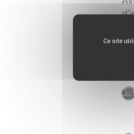
Av
d’
Depui
de tr
Ce site uti
faveur
interp
lingui