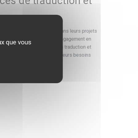
ices de traduction et
ganisations internationales dans leurs projets
ur Google témoignent de notre engagement en
eux que vous
uvrez nos références clients en traduction et
s ils nous font confiance pour leurs besoins