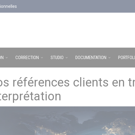
ionnelles
ON
CORRECTION
STUDIO
DOCUMENTATION
PORTFOL
s références clients en t
terprétation
ur