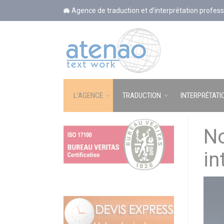
Panneau de gestion des cookies
Agence de traduction et d’interprétation profess
L’AGENCE
TRADUCTION
INTERPRÉTATI
No
in
Lecte
vidéo