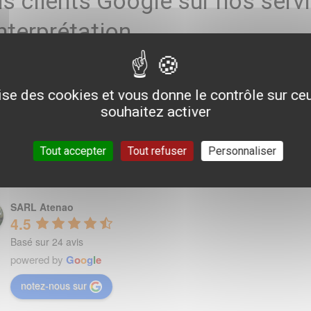
is clients Google sur nos serv
interprétation
s sa création, Atenao accompagne entreprises, institutions et or
aduction et d’interprétation. Les avis laissés par nos clients s
lise des cookies et vous donne le contrôle sur c
 de la qualité, de la réactivité et de la satisfaction client. Déco
souhaitez activer
rétation, leur retours d’expérience et les raisons pour lesquelle
stiques.
Tout accepter
Tout refuser
Personnaliser
SARL Atenao
4.5
Basé sur 24 avis
powered by
G
o
o
g
l
e
notez-nous sur