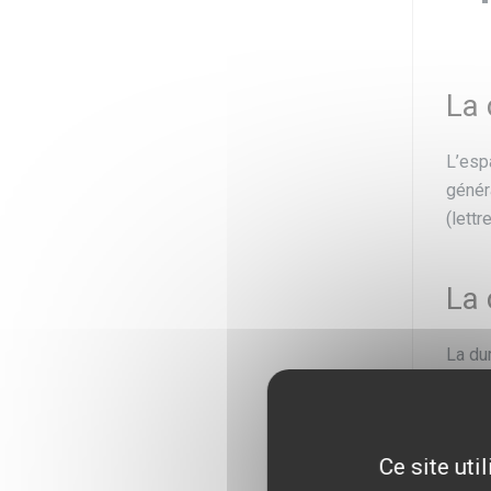
La 
L’esp
génér
(lett
La 
La du
Il exi
maxim
Ce site uti
si l’