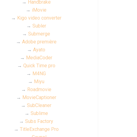
→
Handbrake
→
iMovie
→
Kigo video converter
→
Subler
→
Submerge
→
Adobe première
→
Ayato
→
MediaCoder
→
Quick Time pro
→
M4NG
→
Miyu
→
Roadmovie
→
MovieCaptioner
→
SubCleaner
→
Sublime
→
Subs Factory
→
TitleExchange Pro