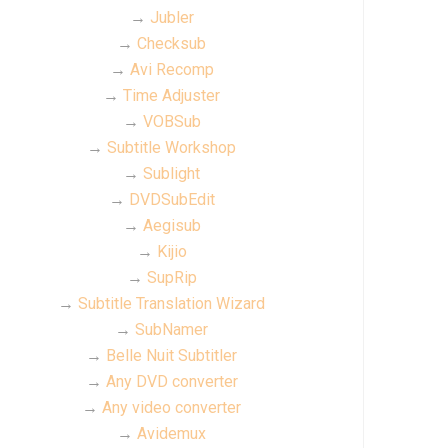
→
Jubler
→
Checksub
→
Avi Recomp
→
Time Adjuster
→
VOBSub
→
Subtitle Workshop
→
Sublight
→
DVDSubEdit
→
Aegisub
→
Kijio
→
SupRip
→
Subtitle Translation Wizard
→
SubNamer
→
Belle Nuit Subtitler
→
Any DVD converter
→
Any video converter
→
Avidemux