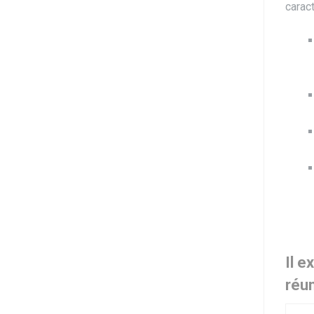
caract
Il e
réun