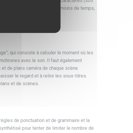
us-titre de deux lignes et 70 caractères (soit
condes. Si nous disposons de moins de temps,
ge”, qui consiste à calculer le moment où les
synchrones avec le son. Il faut également
s et de plans caméra de chaque scène.
sser le regard et à relire les sous-titres.
plans et de scènes.
 règles de ponctuation et de grammaire et la
synthétisé pour tenter de limiter le nombre de