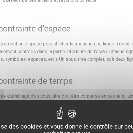
Correction
des erreurs et révisions du texte.
contrainte d’espace
ace dont on dispose pour afficher la traduction se limite à deux l
alement centrées dans la partie inférieure de l’écran. Chaque li
res, symboles, espaces, etc.). Un sous-titre complet, soit deux l
contrainte de temps
rée d’affichage d’un sous-titre doit être comprise entre une et s
ste une relation directe entre la durée d’affichage d’un sous-titre
um comporter pour que la lisibilité soit optimale. Puisque que l’
lise des cookies et vous donne le contrôle sur c
on dispose de six secondes ou si l’on a moins de temps, ce nomb