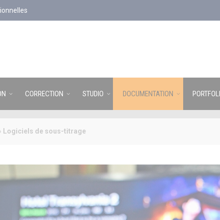
ionnelles
ON
CORRECTION
STUDIO
DOCUMENTATION
PORTFOL
»
Logiciels de sous-titrage