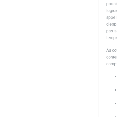
possé
logici
appell
d’espa
pas s
temps
Au co
conte
compte