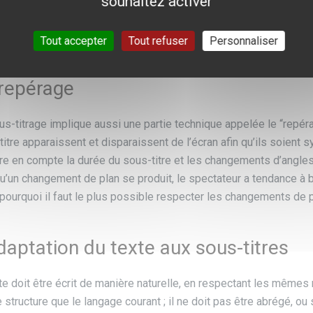
souhaitez activer
st actuellement estimée à trois mots par seconde. Pour lire un so
on douze mots), nous aurons donc besoin d’au moins quatre se
dra envisager d’utiliser moins de caractères.
Tout accepter
Tout refuser
Personnaliser
repérage
us-titrage implique aussi une partie technique appelée le “repéra
itre apparaissent et disparaissent de l’écran afin qu’ils soient 
re en compte la durée du sous-titre et les changements d’angle
u’un changement de plan se produit, le spectateur a tendance à bai
 pourquoi il faut le plus possible respecter les changements de 
daptation du texte aux sous-titres
xte doit être écrit de manière naturelle, en respectant les mêmes
structure que le langage courant ; il ne doit pas être abrégé, ou 