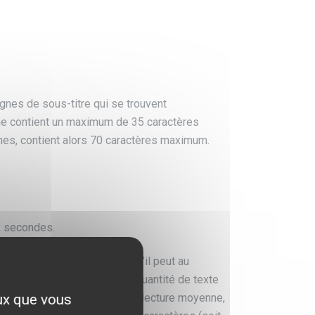
ignes de sous-titre qui se trouvent
gne contient un maximum de 35 caractères
ignes, contient alors 70 caractères maximum.
ix secondes.
 et le nombre de caractères qu’il peut au
on ne peut pas lire la même quantité de texte
eux que vous
re est basé sur la vitesse de lecture moyenne,