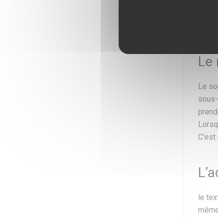
qui e
envir
il fau
Le 
Le so
sous-t
prend
Lorsq
C’est
L’a
le te
même 