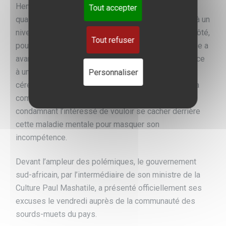
Hendrietta Bogopane-Zulu qui a pris la parole en
Tout accepter
qualifiant cette médiocre performance d’erreur due à un
niveau d’anglais assez bas de l’interprète.
De son côté,
Tout refuser
pour se justifier de sa défaillance, Thamsanqa Jantjie a
avancé une crise de schizophrénie trouvant sa source
à un état de stress généré par l’envergure de la
Personnaliser
cérémonie. Ce qui n’a pas manqué de piquer au vif la
communauté des psychiatres sud-africaine,
condamnant l’intéressé de vouloir se cacher derrière
cette maladie mentale pour masquer son
incompétence.
Devant l’ampleur des polémiques, le gouvernement
sud-africain, par l’intermédiaire de son ministre de la
Culture Paul Mashatile, a présenté officiellement ses
excuses le vendredi auprès de la communauté des
sourds-muets du pays.