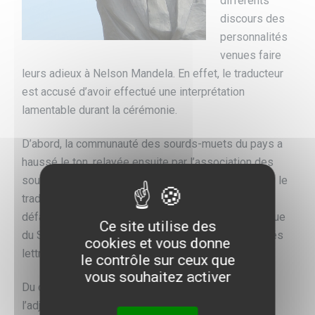
différents
discours des
personnalités
venues faire
leurs adieux à Nelson Mandela.
En effet, le traducteur
est accusé d’avoir effectué une interprétation
lamentable durant la cérémonie.
D’abord, la communauté des sourds-muets du pays a
haussé le ton, relayée ensuite par l’association des
sourds Deaf SA qui n’a pas manqué de rappeler que le
traducteur incriminé n’en était pas à sa première
défaillance lors des cérémonies officielles en Afrique
Ce site utilise des
du Sud. De plus, les rapports sur ce point sont restés
cookies et vous donne
lettres mortes auprès des autorités compétentes.
le contrôle sur ceux que
vous souhaitez activer
Du côté des autorités gouvernementales, c’est
l’adjointe au ministre des Personnes handicapées