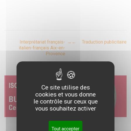
Post
Interprétariat français-
→
←
Traduction publicitaire
italien-français Aix-en-
Provence
navigation
Ce site utilise des
cookies et vous donne
le contrôle sur ceux que
vous souhaitez activer
Tout accepter