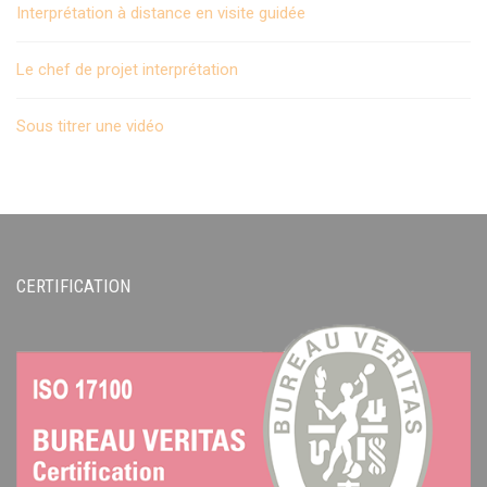
Interprétation à distance en visite guidée
Le chef de projet interprétation
Sous titrer une vidéo
CERTIFICATION