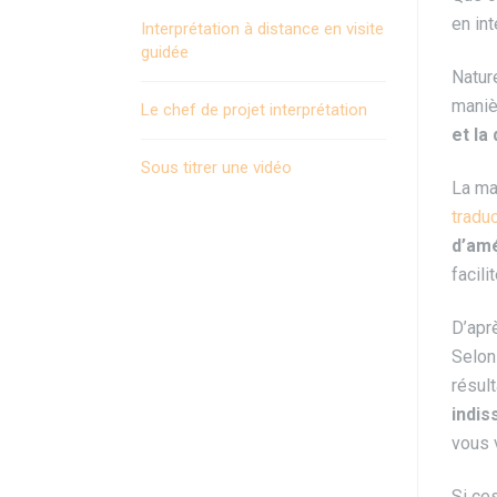
en in
Interprétation à distance en visite
guidée
Nature
maniè
Le chef de projet interprétation
et la
Sous titrer une vidéo
La ma
tradu
d’amé
facil
D’apr
Selon
résul
indis
vous 
Si ces