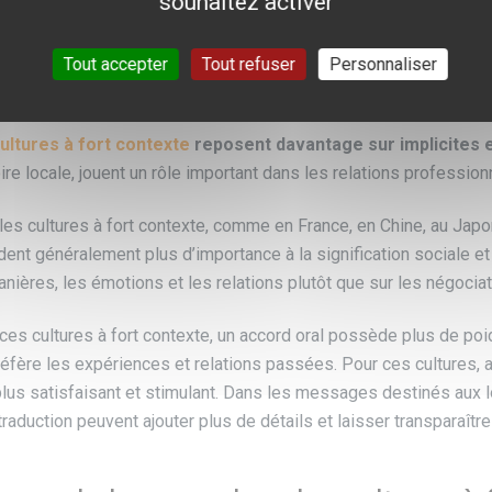
souhaitez activer
rents modes de communication culturelle
dans le monde.
Tout accepter
Tout refuser
Personnaliser
sage du langage dans les cultures à 
ultures à fort contexte
reposent davantage sur implicites 
oire locale, jouent un rôle important dans les relations professio
les cultures à fort contexte, comme en France, en Chine, au Jap
dent généralement plus d’importance à la signification sociale et 
anières, les émotions et les relations plutôt que sur les négocia
ces cultures à fort contexte, un accord oral possède plus de poids
préfère les expériences et relations passées. Pour ces cultures, 
plus satisfaisant et stimulant. Dans les messages destinés aux l
traduction peuvent ajouter plus de détails et laisser transparaîtr