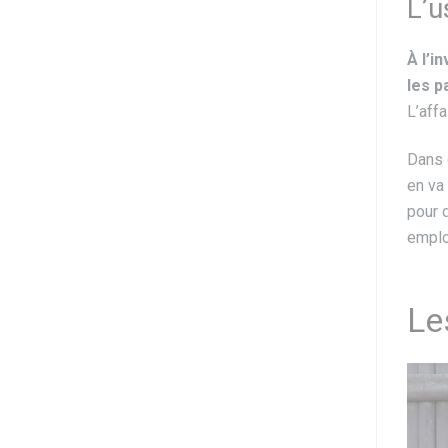
L’u
À l’i
les p
L’aff
Dans c
en va
pour 
emplo
Le