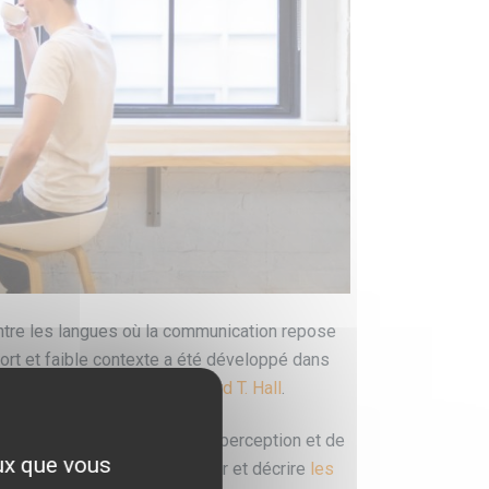
ntre les langues où la communication repose
ort et faible contexte a été développé dans
rculturelle américain :
Edward T. Hall
.
ication non-verbale et de la perception et de
eux que vous
d Hall a tenté de mieux définir et décrire
les