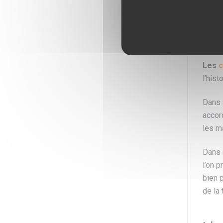
diffé
L’u
Les
c
l’hist
Dans 
accor
les m
Dans 
l’on 
bien 
de la 