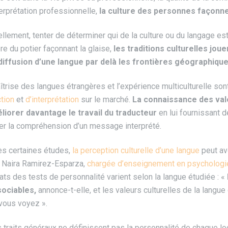
terprétation professionnelle,
la culture des personnes façonne 
llement, tenter de déterminer qui de la culture ou du langage est 
re du potier façonnant la glaise,
les traditions culturelles jou
 diffusion d’une langue par delà les frontières géographiqu
îtrise des langues étrangères et l’expérience multiculturelle son
ction
et
d’interprétation
sur le marché.
La connaissance des val
liorer davantage le travail du traducteur
en lui fournissant 
iter la compréhension d’un message interprété.
ès certaines études,
la perception culturelle d’une langue
peut av
 Naira Ramirez-Esparza,
chargée d’enseignement en psychologie 
tats des tests de personnalité varient selon la langue étudiée : «
sociables,
annonce-t-elle, et les valeurs culturelles de la langu
vous voyez ».
 traits généraux ne définissent pas la personnalité de chaque locu