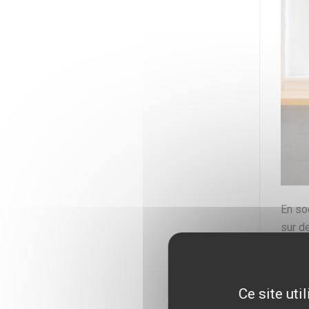
En so
sur d
les a
Dans 
Ce site uti
la ge