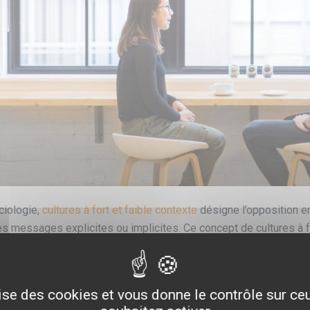
ciologie,
cultures à fort et faible contexte
désigne l’opposition e
es messages explicites ou implicites. Ce concept de cultures à f
nnées 70 par un anthropologue et chercheur en communication inte
le cadre de ses théories sur la
proxémique
(l’étude de la commun
lise des cookies et vous donne le contrôle sur c
stion de l’espace personnel dans les différentes cultures), Edwar