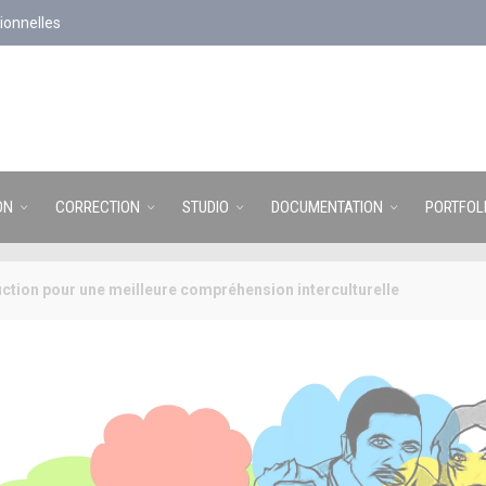
ionnelles
ON
CORRECTION
STUDIO
DOCUMENTATION
PORTFOL
duction pour une meilleure compréhension interculturelle