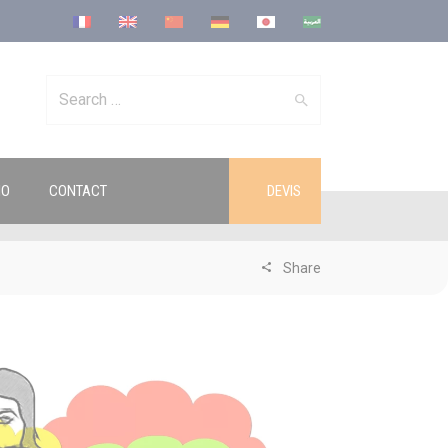
Search
IO
CONTACT
DEVIS
for:
Share