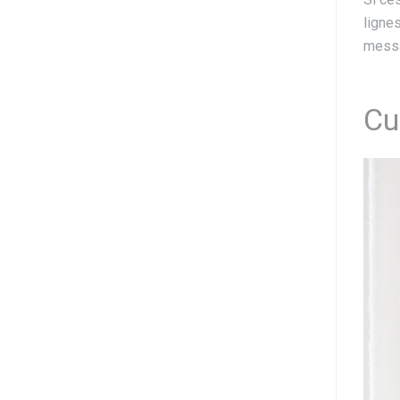
ligne
messa
Cu