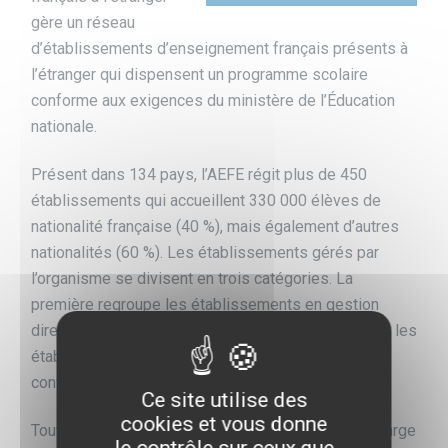
gère un réseau
d’établissements d’enseignement français présents à
l’étranger qui dispensent un programme scolaire
conforme aux exigences du ministère de l’Éducation
nationale.
Présent dans 134 pays, l’AEFE régit plus de 450
établissements qui accueillent 330 000 élèves de
nationalité française (40 %), mais également d’autres
nationalités (60 %). Les établissements gérés par
l’organisme se divisent en trois catégories. La
première regroupe les établissements en gestion
directe (EGD), les établissements conventionnés et les
établissements homologués ayant signé une
convention de partenariat.
Ce site utilise des
cookies et vous donne
Tout au long de l’année scolaire, l’AEFE prend en charge