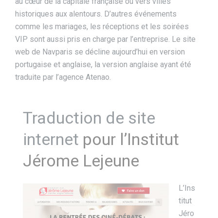
au cœur de la capitale française ou vers villes
historiques aux alentours. D’autres événements
comme les mariages, les réceptions et les soirées
VIP sont aussi pris en charge par l’entreprise. Le site
web de Navparis se décline aujourd’hui en version
portugaise et anglaise, la version anglaise ayant été
traduite par l’agence Atenao.
Traduction de site
internet
pour l’Institut
Jérome Lejeune
L’Ins
titut
Jéro