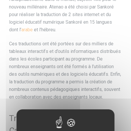
nouveau millénaire. Atenao a été choisi par Sankoré
pour réaliser la traduction de 2 sites internet et du
logiciel éducatif numérique Sankoré en 15 langues
dont l’
arabe
et l’hébreu.
Ces traductions ont été portées sur des milliers de
tableaux interactifs et d’outils informatiques distribués
dans les écoles participant au programme. De
nombreux enseignants ont été formés à l’utilisation
des outils numériques et des logiciels éducatifs. Enfin,
la traduction du programme a permis la création de
nombreux contenus pédagogiques interactifs, souvent
en collaboration avec des enseignants locaux.
Traduction humanitaire pour
Care International