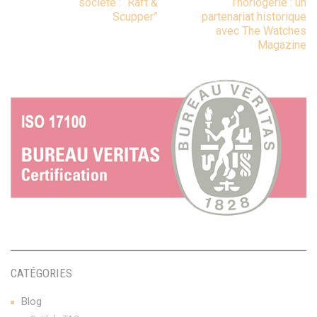
société : “Raft &
l’horlogerie : un
Scupper”
partenariat historique
navigation
avec The Watches
Magazine
CATÉGORIES
Blog